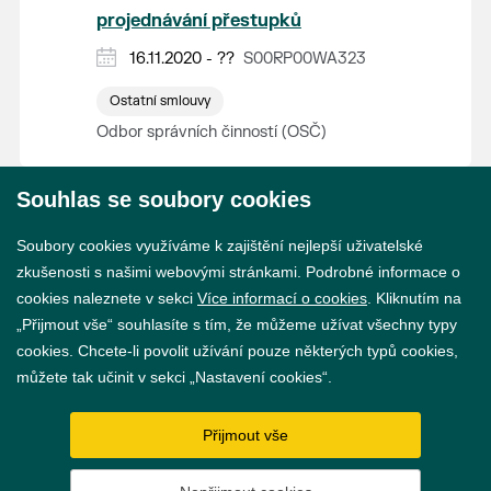
projednávání přestupků
16.11.2020 - ??
S00RP00WA323
Ostatní smlouvy
Odbor správních činností (OSČ)
Souhlas se soubory cookies
© 2026 Město Břeclav
Soubory cookies využíváme k zajištění nejlepší uživatelské
zkušenosti s našimi webovými stránkami. Podrobné informace o
cookies naleznete v sekci
Více informací o cookies
. Kliknutím na
„Přijmout vše“ souhlasíte s tím, že můžeme užívat všechny typy
cookies. Chcete-li povolit užívání pouze některých typů cookies,
Prohlášení o přístupnosti
můžete tak učinit v sekci „Nastavení cookies“.
GDPR
Přijmout vše
Nastavení cookies