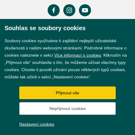
Souhlas se soubory cookies
Prohlášení o přístupnosti
Soubory cookies využíváme k zajištění nejlepší uživatelské
GDPR
zkušenosti s našimi webovými stránkami. Podrobné informace o
Nastavení cookies
cookies naleznete v sekci
Více informací o cookies
. Kliknutím na
„Přijmout vše“ souhlasíte s tím, že můžeme užívat všechny typy
Vytvořil
webProgress
cookies. Chcete-li povolit užívání pouze některých typů cookies,
můžete tak učinit v sekci „Nastavení cookies“.
Přijmout vše
Nepřijmout cookies
Nastavení cookies