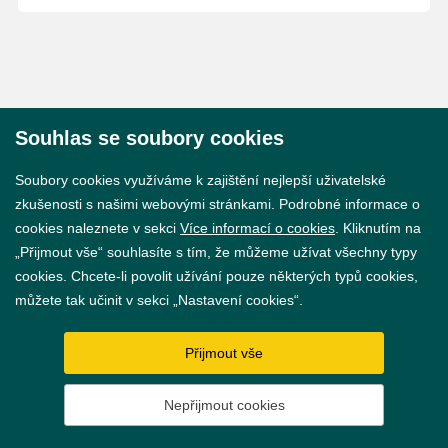
Souhlas se soubory cookies
© 2026 Město Břeclav
Soubory cookies využíváme k zajištění nejlepší uživatelské
zkušenosti s našimi webovými stránkami. Podrobné informace o
cookies naleznete v sekci
Více informací o cookies
. Kliknutím na
„Přijmout vše“ souhlasíte s tím, že můžeme užívat všechny typy
cookies. Chcete-li povolit užívání pouze některých typů cookies,
Prohlášení o přístupnosti
můžete tak učinit v sekci „Nastavení cookies“.
GDPR
Přijmout vše
Nastavení cookies
Nepřijmout cookies
Vytvořil
webProgress