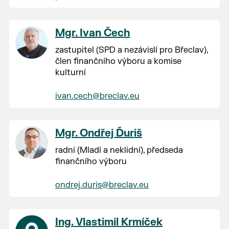
Mgr. Ivan Čech
zastupitel (SPD a nezávislí pro Břeclav),
člen finančního výboru a komise
kulturní
ivan.cech@breclav.eu
Mgr. Ondřej Ďuriš
radní (Mladí a neklidní), předseda
finančního výboru
ondrej.duris@breclav.eu
Ing. Vlastimil Krmíček