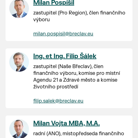
Milan Pospíšil
zastupitel (Pro Region), člen finančního
výboru
milan.pospisil@breclav.eu
Ing. et Ing. Filip Šálek
zastupitel (Naše Břeclav), člen
finančního výboru, komise pro místní
Agendu 21 a Zdravé město a komise
životního prostředí
filip.salek@breclav.eu
Milan Vojta MBA, M.A.
radní (ANO), místopředseda finančního