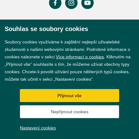
Prohlášení o přístupnosti
Souhlas se soubory cookies
GDPR
Soubory cookies využíváme k zajištění nejlepší uživatelské
Nastavení cookies
zkušenosti s našimi webovými stránkami. Podrobné informace o
cookies naleznete v sekci
Více informací o cookies
. Kliknutím na
Vytvořil
webProgress
„Přijmout vše“ souhlasíte s tím, že můžeme užívat všechny typy
cookies. Chcete-li povolit užívání pouze některých typů cookies,
můžete tak učinit v sekci „Nastavení cookies“.
Přijmout vše
Nepřijmout cookies
Nastavení cookies