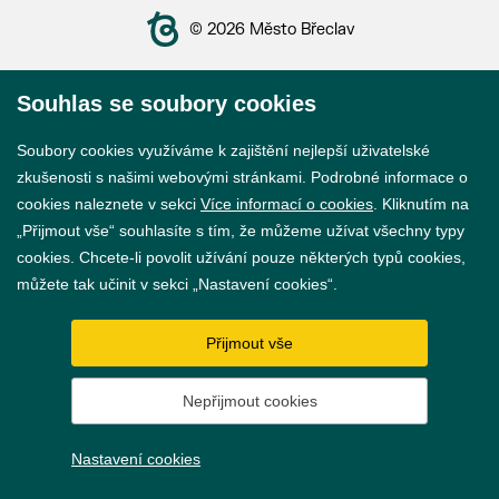
© 2026 Město Břeclav
Souhlas se soubory cookies
Soubory cookies využíváme k zajištění nejlepší uživatelské
Prohlášení o přístupnosti
zkušenosti s našimi webovými stránkami. Podrobné informace o
cookies naleznete v sekci
Více informací o cookies
. Kliknutím na
GDPR
„Přijmout vše“ souhlasíte s tím, že můžeme užívat všechny typy
cookies. Chcete-li povolit užívání pouze některých typů cookies,
Nastavení cookies
můžete tak učinit v sekci „Nastavení cookies“.
Vytvořil
webProgress
Přijmout vše
Nepřijmout cookies
Nastavení cookies