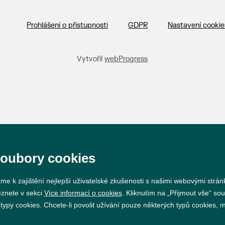
Prohlášení o přístupnosti
GDPR
Nastavení cookie
Vytvořil
webProgress
soubory cookies
me k zajištění nejlepší uživatelské zkušenosti s našimi webovými strá
eznete v sekci
Více informací o cookies
. Kliknutím na „Přijmout vše“ sou
py cookies. Chcete-li povolit užívání pouze některých typů cookies, mů