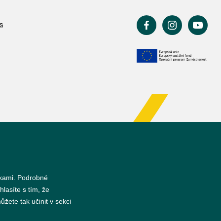
s
nkami. Podrobné
hlasíte s tím, že
žete tak učinit v sekci