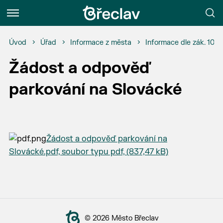
Menu
Úvod
Úřad
Informace z města
Informace dle zák. 106
Žádost a odpověď
parkování na Slovácké
Žádost a odpověď parkování na
Slovácké.pdf, soubor typu pdf, (837,47 kB)
© 2026 Město Břeclav