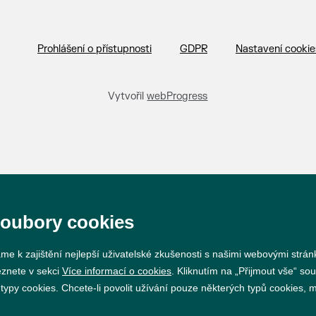
Prohlášení o přístupnosti
GDPR
Nastavení cookie
Vytvořil
webProgress
soubory cookies
me k zajištění nejlepší uživatelské zkušenosti s našimi webovými strá
eznete v sekci
Více informací o cookies
. Kliknutím na „Přijmout vše“ sou
py cookies. Chcete-li povolit užívání pouze některých typů cookies, mů