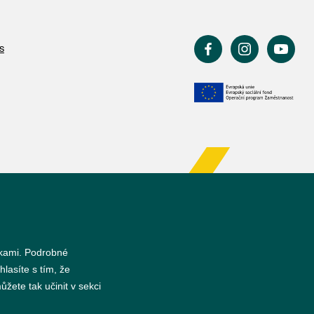
s
nkami. Podrobné
hlasíte s tím, že
žete tak učinit v sekci