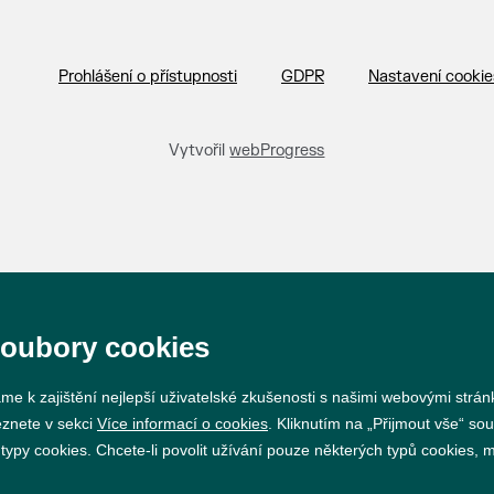
Prohlášení o přístupnosti
GDPR
Nastavení cookie
Vytvořil
webProgress
soubory cookies
me k zajištění nejlepší uživatelské zkušenosti s našimi webovými strá
eznete v sekci
Více informací o cookies
. Kliknutím na „Přijmout vše“ sou
py cookies. Chcete-li povolit užívání pouze některých typů cookies, mů