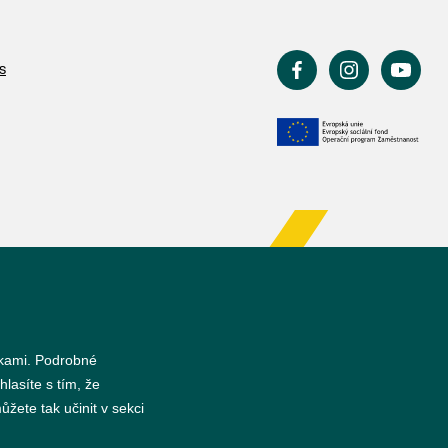
s
nkami. Podrobné
hlasíte s tím, že
žete tak učinit v sekci