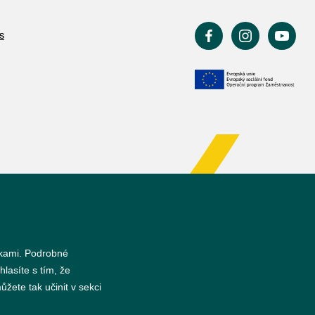
s
nkami. Podrobné
hlasíte s tím, že
žete tak učinit v sekci