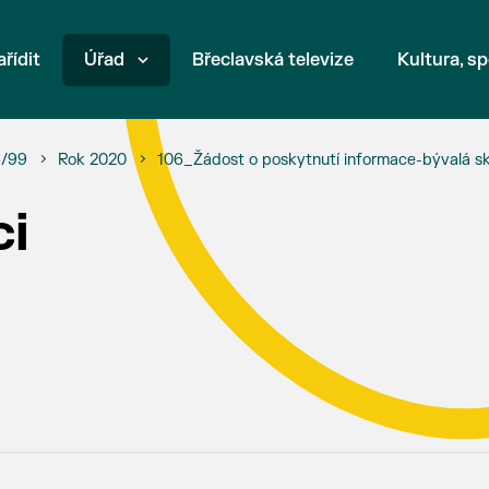
ařídit
Úřad
Břeclavská televize
Kultura, sp
6/99
Rok 2020
106_Žádost o poskytnutí informace-bývalá sk
ci