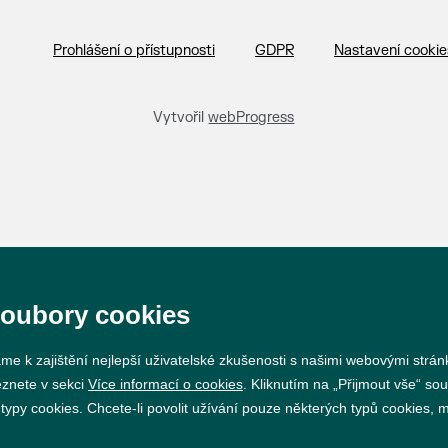
Prohlášení o přístupnosti
GDPR
Nastavení cookie
Vytvořil
webProgress
soubory cookies
me k zajištění nejlepší uživatelské zkušenosti s našimi webovými strá
eznete v sekci
Více informací o cookies
. Kliknutím na „Přijmout vše“ sou
py cookies. Chcete-li povolit užívání pouze některých typů cookies, mů