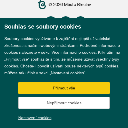
© 2026 Město Břeclav
Souhlas se soubory cookies
Soubory cookies využíváme k zajištění nejlepší uživatelské
Prohlášení o přístupnosti
zkušenosti s našimi webovými stránkami. Podrobné informace o
GDPR
cookies naleznete v sekci
Více informací o cookies
. Kliknutím na
„Přijmout vše“ souhlasíte s tím, že můžeme užívat všechny typy
Nastavení cookies
cookies. Chcete-li povolit užívání pouze některých typů cookies,
můžete tak učinit v sekci „Nastavení cookies“.
Vytvořil
webProgress
Přijmout vše
Nepřijmout cookies
Nastavení cookies