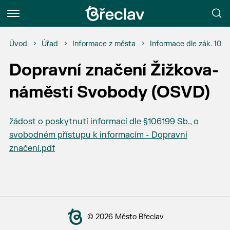
Menu
Úvod
Úřad
Informace z města
Informace dle zák. 106
Dopravní značení Žižkova-
náměstí Svobody (OSVD)
žádost o poskytnutí informací dle §106199 Sb., o
svobodném přístupu k informacím - Dopravní
značení.pdf
© 2026 Město Břeclav