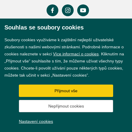
Souhlas se soubory cookies
Prohlášení o přístupnosti
Soubory cookies využíváme k zajištění nejlepší uživatelské
GDPR
zkušenosti s našimi webovými stránkami. Podrobné informace o
Nastavení cookies
cookies naleznete v sekci
Více informací o cookies
. Kliknutím na
„Přijmout vše“ souhlasíte s tím, že můžeme užívat všechny typy
Vytvořil
webProgress
cookies. Chcete-li povolit užívání pouze některých typů cookies,
můžete tak učinit v sekci „Nastavení cookies“.
Přijmout vše
Nepřijmout cookies
Nastavení cookies