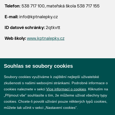
Telefon
: 538 717 100, mateřská škola 538 717 155
E-mail:
info@kptnalepky.cz
ID datové schránky:
2qtkvtt
Web školy:
www.kptnalepky.cz
Souhlas se soubory cookies
© 2026 Město Břeclav
Soubory cookies využíváme k zajištění nejlepší uživatelské
zkušenosti s našimi webovými stránkami. Podrobné informace o
cookies naleznete v sekci
Více informací o cookies
. Kliknutím na
„Přijmout vše“ souhlasíte s tím, že můžeme užívat všechny typy
cookies. Chcete-li povolit užívání pouze některých typů cookies,
Prohlášení o přístupnosti
můžete tak učinit v sekci „Nastavení cookies“.