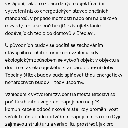
vytápění, tak pro izolaci daných objektů a tím
vytvoření nízko energetických staveb dnešních
standardů. V případě možnosti napojení na dálkové
rozvody tepla se počítá s již existující stanicí
dodávajících teplo do domovů v Břeclavi.
U původních budov se počítá se zachováním
stávajícího architektonického vzhledu, kdy
ekologickým způsobem se vytvoří objekt v objektu a
docílí se tak ekologického standardu dnešní doby.
Tepelný štítek budov bude splňovat třídu energeticky
nenáročných budov – tedy úsporný.
Vzhledem k vytvoření tzv. centra města Břeclavi se
počítá s hustou vegetací napojenou na pěší
komunikace a odpočinkové místa, kdy proměnlivost
výšek terénu bude dotvářet s napojením na řeku Dyji
zajímavou strukturu a variabilitu prostředí, jak pro