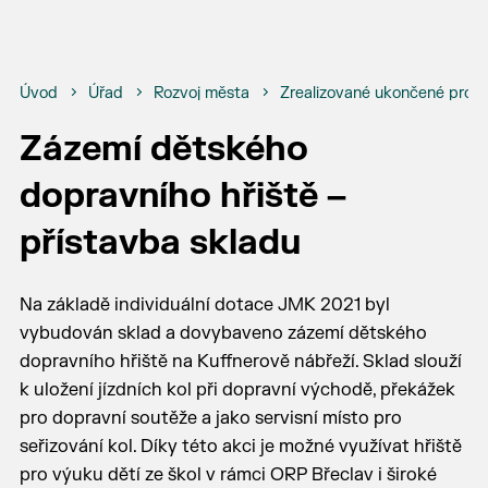
Úvod
Úřad
Rozvoj města
Zrealizované ukončené proje
Zázemí dětského
dopravního hřiště –
přístavba skladu
Na základě individuální dotace JMK 2021 byl
vybudován sklad a dovybaveno zázemí dětského
dopravního hřiště na Kuffnerově nábřeží. Sklad slouží
k uložení jízdních kol při dopravní východě, překážek
pro dopravní soutěže a jako servisní místo pro
seřizování kol. Díky této akci je možné využívat hřiště
pro výuku dětí ze škol v rámci ORP Břeclav i široké