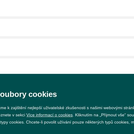
soubory cookies
me k zajištění nejlepší uživatelské zkušenosti s našimi webovými strá
eznete v sekci
Více informací o cookies
. Kliknutím na „Přijmout vše“ sou
py cookies. Chcete-li povolit užívání pouze některých typů cookies, mů
Prohlášení o přístupnosti
GDPR
Nastavení cookie