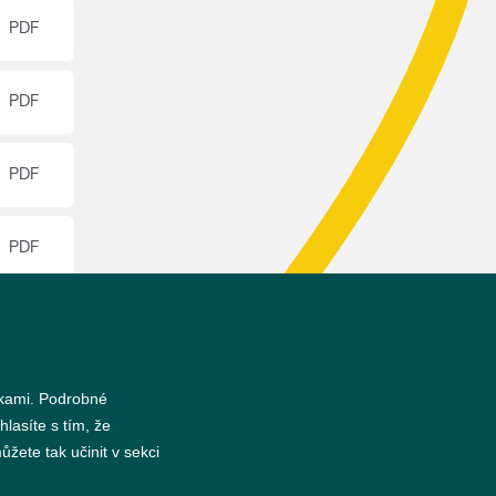
nkami. Podrobné
hlasíte s tím, že
žete tak učinit v sekci
s