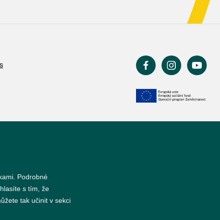
s
nkami. Podrobné
hlasíte s tím, že
žete tak učinit v sekci