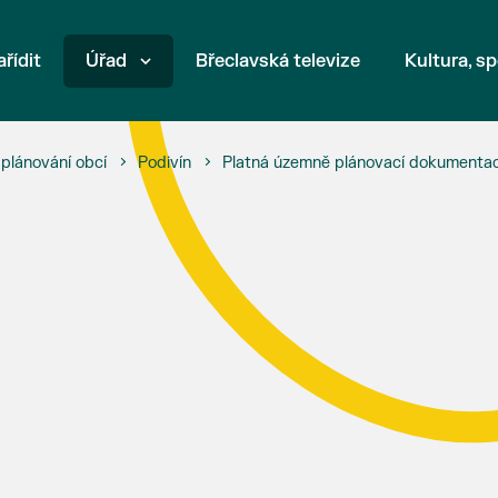
ařídit
Úřad
Břeclavská televize
Kultura, sp
plánování obcí
Podivín
Platná územně plánovací dokumenta