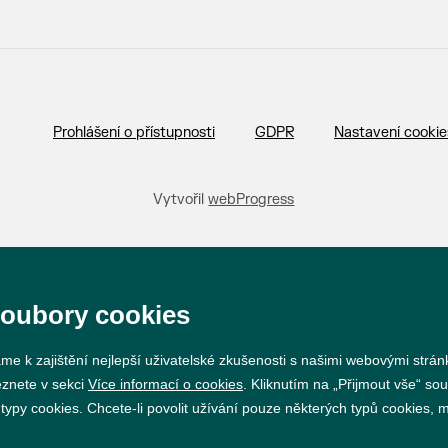
Prohlášení o přístupnosti
GDPR
Nastavení cookie
Vytvořil
webProgress
soubory cookies
me k zajištění nejlepší uživatelské zkušenosti s našimi webovými strá
eznete v sekci
Více informací o cookies
. Kliknutím na „Přijmout vše“ sou
py cookies. Chcete-li povolit užívání pouze některých typů cookies, mů