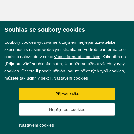
Souhlas se soubory cookies
© 2026 Město Břeclav
Soubory cookies využíváme k zajištění nejlepší uživatelské
zkušenosti s našimi webovými stránkami. Podrobné informace o
cookies naleznete v sekci
Více informací o cookies
. Kliknutím na
„Přijmout vše“ souhlasíte s tím, že můžeme užívat všechny typy
cookies. Chcete-li povolit užívání pouze některých typů cookies,
Prohlášení o přístupnosti
můžete tak učinit v sekci „Nastavení cookies“.
GDPR
Přijmout vše
Nastavení cookies
Nepřijmout cookies
Vytvořil
webProgress
Nastavení cookies