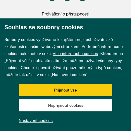
Prohlášení o přístupnosti
GDPR
Souhlas se soubory cookies
Nastavení cookies
Soubory cookies využíváme k zajištění nejlepší uživatelské
zkušenosti s našimi webovými stránkami. Podrobné informace o
Vytvořil
webProgress
cookies naleznete v sekci
Více informací o cookies
. Kliknutím na
„Přijmout vše“ souhlasíte s tím, že můžeme užívat všechny typy
cookies. Chcete-li povolit užívání pouze některých typů cookies,
můžete tak učinit v sekci „Nastavení cookies“.
Přijmout vše
Nepřijmout cookies
Nastavení cookies