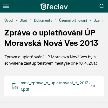
Menu
Úvod
Úřad
Dokumenty
Územní plánování
Územní p
Zpráva o uplatňování ÚP
Moravská Nová Ves 2013
Zpráva o uplatňování ÚP Moravská Nová Ves byla
schválena zastupitelstvem městyse dne 18. 4. 2013.
mnv_zprava_o_uplatnovani_z_2013-
1.pdf