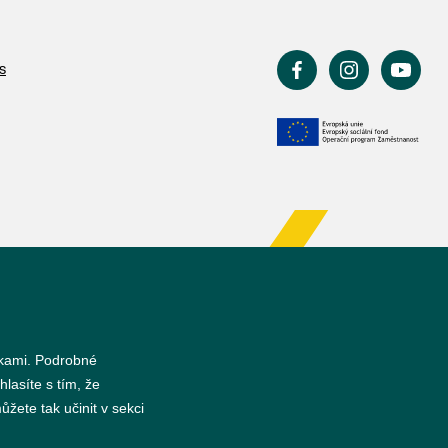
s
nkami. Podrobné
hlasíte s tím, že
žete tak učinit v sekci