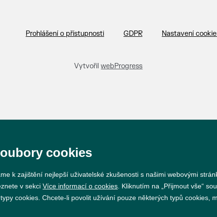
Prohlášení o přístupnosti
GDPR
Nastavení cookie
Vytvořil
webProgress
soubory cookies
me k zajištění nejlepší uživatelské zkušenosti s našimi webovými strá
eznete v sekci
Více informací o cookies
. Kliknutím na „Přijmout vše“ sou
py cookies. Chcete-li povolit užívání pouze některých typů cookies, mů