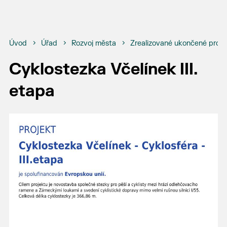
Úvod
Úřad
Rozvoj města
Zrealizované ukončené proje
Cyklostezka Včelínek III.
etapa