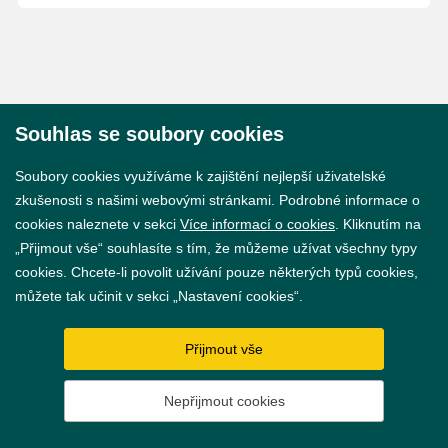
Souhlas se soubory cookies
© 2026 Město Břeclav
Soubory cookies využíváme k zajištění nejlepší uživatelské
zkušenosti s našimi webovými stránkami. Podrobné informace o
cookies naleznete v sekci
Více informací o cookies
. Kliknutím na
„Přijmout vše“ souhlasíte s tím, že můžeme užívat všechny typy
cookies. Chcete-li povolit užívání pouze některých typů cookies,
Prohlášení o přístupnosti
můžete tak učinit v sekci „Nastavení cookies“.
GDPR
Přijmout vše
Nastavení cookies
Nepřijmout cookies
Vytvořil
webProgress