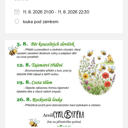
V případě nepřízně počasí se promítání ruší.
11. 8. 2026 21:00 - 11. 8. 2026 22:30
Kino otevřeno hodinu před promítáním,
louka pod zámkem
hrajeme po setmění.
Vstupné 150 Kč.