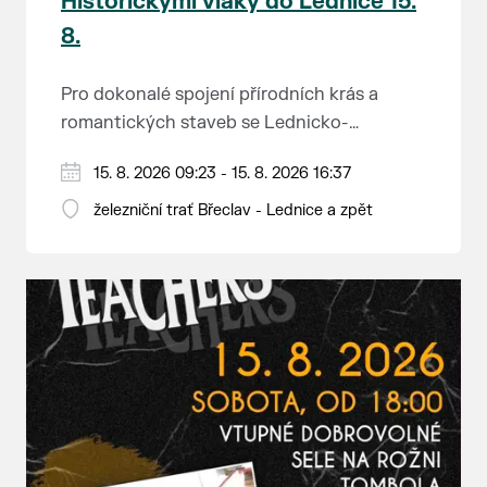
Historickými vlaky do Lednice 15.
8.
Pro dokonalé spojení přírodních krás a
romantických staveb se Lednicko-
valtickému areálu přezdívá Zahrada Evropy.
Od 1. května do 28. září vás o víkendech a
15. 8. 2026 09:23 - 15. 8. 2026 16:37
Na výlet do této malebné krajiny na jihu
svátcích mezi Břeclaví a Lednicí sveze
Moravy se vydejte stylově – historickým
železniční trať Břeclav - Lednice a zpět
historický motoráček z 50. let minulého
motorovým vlakem.
Tento historický motorový vůz odjíždí z
století, tzv. Hurvínek (M 131.1).
břeclavského nádraží v 9:23, 11:23, 13:11 a
15:11 hod. a z Lednice se vydá na zpáteční
Jednosměrná jízdenka do motoráčku stojí
jízdu v 10:17, 12:17, 14:10 a 16:10 hod.
80 Kč, za jízdní kolo zaplatíte 50 Kč a za
Jízdenky na tyto vlaky lze koupit v
psa 30 Kč. Pro cestující ve věku 6–18 let,
předprodeji v pokladnách ČD a e-shopu ČD.
A na co se můžete těšit? Obec Lednice,
žáky a studenty ve věku 18–26 let, cestující
která bývá právem nazývána perlou jižní
65+ a osoby pobírající invalidní důchod
Moravy, vás uchvátí spoustou přírodních i
třetího stupně platí sleva 50 %. Držitelé