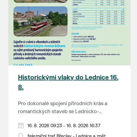
Historickými vlaky do Lednice 16.
8.
Pro dokonalé spojení přírodních krás a
romantických staveb se Lednicko-
valtickému areálu přezdívá Zahrada Evropy.
Od 1. května do 28. září vás o víkendech a
16. 8. 2026 09:23 - 16. 8. 2026 16:37
Na výlet do této malebné krajiny na jihu
svátcích mezi Břeclaví a Lednicí sveze
Moravy se vydejte stylově – historickým
železniční trať Břeclav - Lednice a zpět