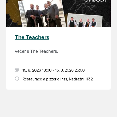
V sobotu 16. května pojede místo
kulturních památek, kolonádami, rybníky a
průkazů ZTP a ZTP/P mohou uplatnit slevu
historického motoráčku parní lokomotiva
řadou drobných romantických staveb.
75 %.
Šlechtična (47.101) s vozy Rybáky a
Lednický zámek je jedním z nejkrásnějších
Změna jízdního řádu a nasazení
historickým restauračním vozem. Více
komplexů anglické novogotiky v Evropě. V
historických vozidel vyhrazena.
informací najdete
zde
.
jeho okolí se nachází nejrozsáhlejší parkově
upravená krajina na světě, která je zapsána
The Teachers
na Seznam světového přírodního a
kulturního dědictví UNESCO.
Večer s The Teachers.
15. 8. 2026 18:00 - 15. 8. 2026 23:00
Restaurace a pizzerie Iriss, Nádražní 1132