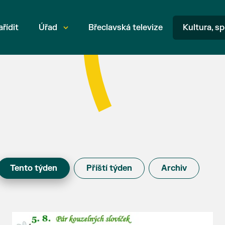
ařídit
Úřad
Břeclavská televize
Kultura, sp
Tento týden
Příští týden
Archiv