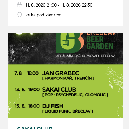
V případě nepřízně počasí se promítání ruší.
11. 8. 2026 21:00 - 11. 8. 2026 22:30
Kino otevřeno hodinu před promítáním,
louka pod zámkem
hrajeme po setmění.
Vstupné 150 Kč.