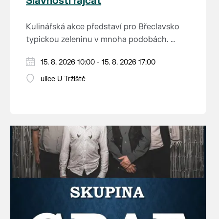
Slavnosti rajčat
Kulinářská akce představí pro Břeclavsko
typickou zeleninu v mnoha podobách.
Vystoupí: CM Břeclavan, Peter Lipa Band,
15. 8. 2026 10:00 - 15. 8. 2026 17:00
Swingalia.
Vstup volný.
ulice U Tržiště