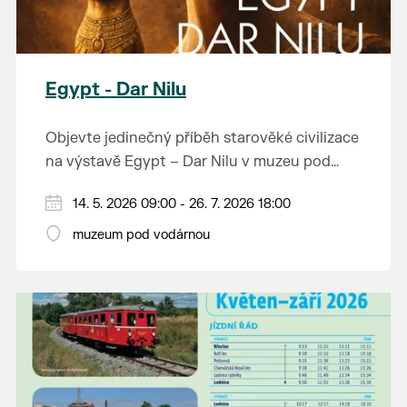
Egypt - Dar Nilu
Objevte jedinečný příběh starověké civilizace
na výstavě Egypt – Dar Nilu v muzeu pod
vodárnou v Břeclavi.
Výstava představuje umění starého Egypta,
14. 5. 2026 09:00 - 26. 7. 2026 18:00
autentickou hrobku se sarkofágem i
muzeum pod vodárnou
interaktivní prvky, které přibližují život na
Přijďte nahlédnout do světa, který formoval
březích Nilu. K vidění budou i exponáty ze
dějiny.
soukromé sbírky Jána Hertlíka, díky čemuž
výstava nabízí nevšední a autentický pohled
Výstavu je možné navštívit od 14. 5. do 26. 7.
na tuto fascinující epochu.
2026 v muzeu pod vodárnou.