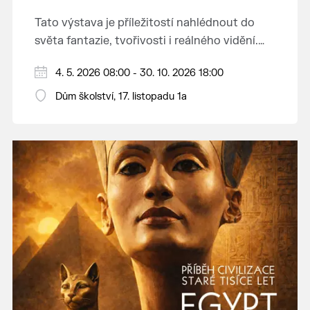
Tato výstava je příležitostí nahlédnout do
světa fantazie, tvořivosti i reálného vidění.
Každý tah štětcem či tužkou vypráví svůj
Děkujeme mladým umělcům za jejich úsilí,
4. 5. 2026 08:00 - 30. 10. 2026 18:00
vlastní příběh... o radosti, vidění, objevování
nápaditost, nadšení, rodičům za jejich
světa kolem.
Dům školství, 17. listopadu 1a
podporu.
Přejeme vám, ať vás výtvarná dílka potěší,
inspirují a překvapí svou upřímností.