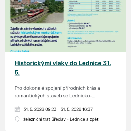
Historickými vlaky do Lednice 31.
5.
Pro dokonalé spojení přírodních krás a
romantických staveb se Lednicko-
valtickému areálu přezdívá Zahrada Evropy.
Od 1. května do 28. září vás o víkendech a
31. 5. 2026 09:23 - 31. 5. 2026 16:37
Na výlet do této malebné krajiny na jihu
svátcích mezi Břeclaví a Lednicí sveze
Moravy se vydejte stylově – historickým
železniční trať Břeclav - Lednice a zpět
historický motoráček z 50. let minulého
motorovým vlakem.