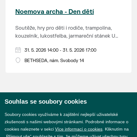
Noemova archa - Den dětí
Soutěže, hry pro děti i rodiče, trampolína,
kouzelník, lukostřelba, jarmareční stánek U
Duhy, kovářská výheň, nafukovací hrad,
Atrakce a hry zdarma! Ceny za soutěže a hry
31. 5. 2026 14:00 - 31. 5. 2026 17:00
malování křídou a další...
pro každého!
BETHSEDA, nám. Svobody 14
Velká část programu se koná i v případě
nepříznivého počasí!
Souhlas se soubory cookies
© 2026 Město Břeclav
Soubory cookies využíváme k zajištění nejlepší uživatelské
zkušenosti s našimi webovými stránkami. Podrobné informace o
cookies naleznete v sekci
Více informací o cookies
. Kliknutím na
„Přijmout vše“ souhlasíte s tím, že můžeme užívat všechny typy