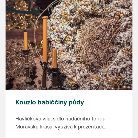
Kouzlo babiččiny půdy
Havlíčkova vila, sídlo nadačního fondu
Moravská krása, využívá k prezentaci
kulturního dědictví jihomoravského regionu