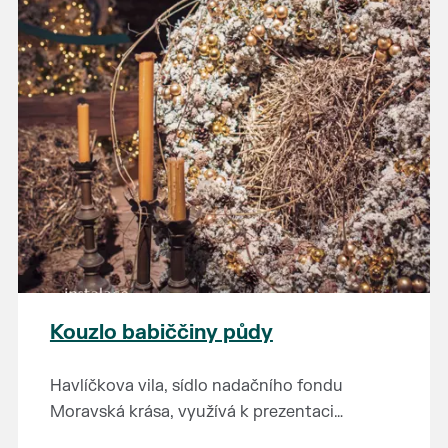
Kouzlo babiččiny půdy
Havlíčkova vila, sídlo nadačního fondu
Moravská krása, využívá k prezentaci
kulturního dědictví jihomoravského regionu