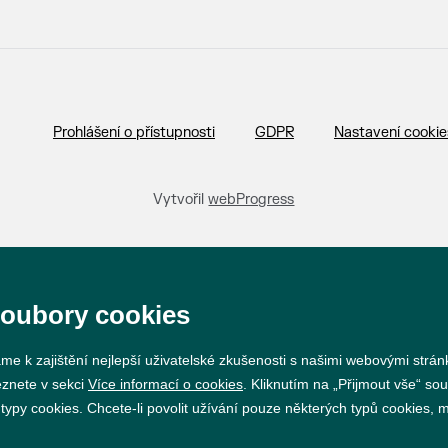
Prohlášení o přístupnosti
GDPR
Nastavení cookie
Vytvořil
webProgress
soubory cookies
me k zajištění nejlepší uživatelské zkušenosti s našimi webovými strá
eznete v sekci
Více informací o cookies
. Kliknutím na „Přijmout vše“ sou
py cookies. Chcete-li povolit užívání pouze některých typů cookies, mů