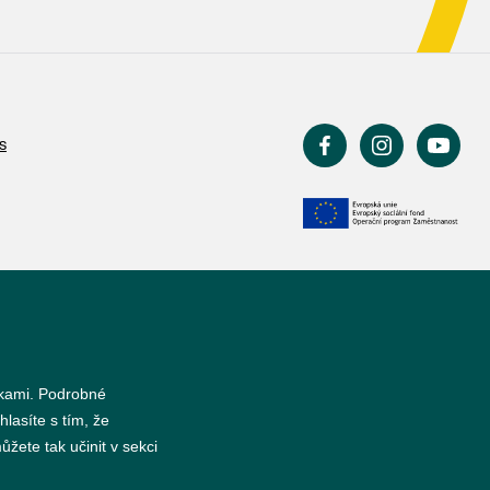
s
nkami. Podrobné
hlasíte s tím, že
žete tak učinit v sekci