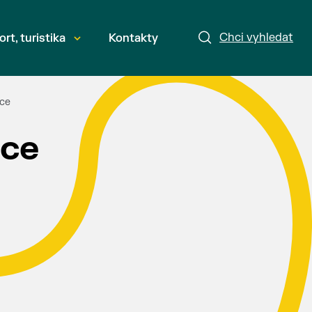
Chci vyhledat
ort, turistika
Kontakty
ace
ace