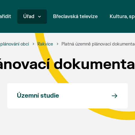
ařídit
Úřad
Břeclavská televize
Kultura, sp
plánování obcí
Rakvice
Platná územně plánovací dokument
lánovací dokument
Územní studie