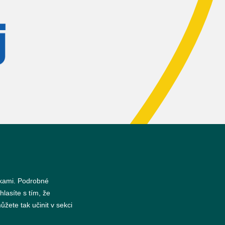
nkami. Podrobné
s
hlasíte s tím, že
žete tak učinit v sekci