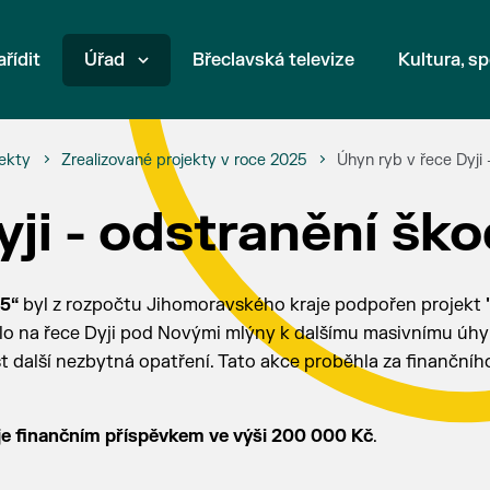
ařídit
Úřad
Břeclavská televize
Kultura, sp
ekty
Zrealizované projekty v roce 2025
Úhyn ryb v řece Dyji 
yji - odstranění šk
5“
byl z rozpočtu Jihomoravského kraje podpořen projekt
lo na řece Dyji pod Novými mlýny k dalšímu masivnímu úhy
st další nezbytná opatření. Tato akce proběhla za finančníh
e finančním příspěvkem ve výši 200 000 Kč
.