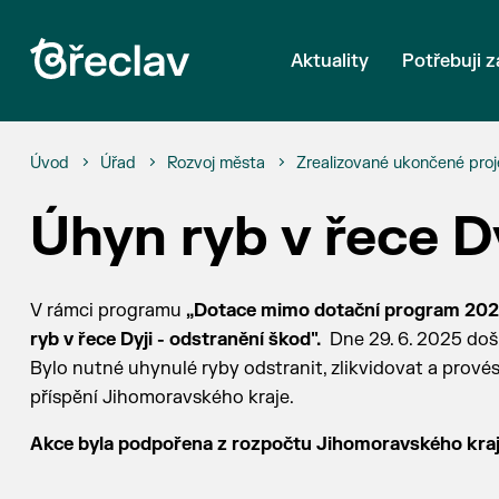
Aktuality
Potřebuji z
Úvod
Úřad
Rozvoj města
Zrealizované ukončené proj
Úhyn ryb v řece D
V rámci programu
„Dotace mimo dotační program 202
ryb v řece Dyji - odstranění škod".
Dne 29. 6. 2025 doš
Bylo nutné uhynulé ryby odstranit, zlikvidovat a prové
příspění Jihomoravského kraje.
Akce byla podpořena z rozpočtu Jihomoravského kraj