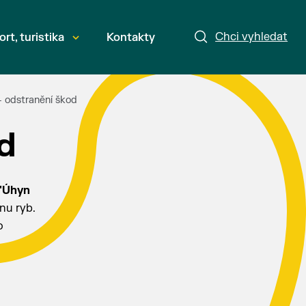
Chci vyhledat
ort, turistika
Kontakty
- odstranění škod
od
"Úhyn
nu ryb.
o