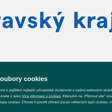
soubory cookies
me k zajištění nejlepší uživatelské zkušenosti s našimi webovými strá
Prohlášení o přístupnosti
GDPR
Nastavení cookie
eznete v sekci
Více informací o cookies
. Kliknutím na „Přijmout vše“ sou
py cookies. Chcete-li povolit užívání pouze některých typů cookies, mů
Vytvořil
webProgress