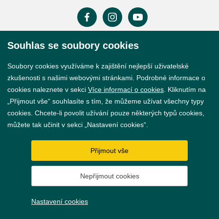
Souhlas se soubory cookies
Prohlášení o přístupnosti
Soubory cookies využíváme k zajištění nejlepší uživatelské
GDPR
zkušenosti s našimi webovými stránkami. Podrobné informace o
Nastavení cookies
cookies naleznete v sekci
Více informací o cookies
. Kliknutím na
„Přijmout vše“ souhlasíte s tím, že můžeme užívat všechny typy
Vytvořil
webProgress
cookies. Chcete-li povolit užívání pouze některých typů cookies,
můžete tak učinit v sekci „Nastavení cookies“.
Přijmout vše
Nepřijmout cookies
Nastavení cookies