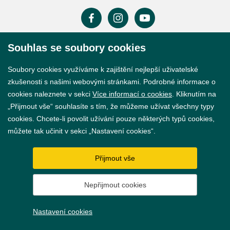
Souhlas se soubory cookies
Prohlášení o přístupnosti
Soubory cookies využíváme k zajištění nejlepší uživatelské
GDPR
zkušenosti s našimi webovými stránkami. Podrobné informace o
Nastavení cookies
cookies naleznete v sekci
Více informací o cookies
. Kliknutím na
„Přijmout vše“ souhlasíte s tím, že můžeme užívat všechny typy
Vytvořil
webProgress
cookies. Chcete-li povolit užívání pouze některých typů cookies,
můžete tak učinit v sekci „Nastavení cookies“.
Přijmout vše
Nepřijmout cookies
Nastavení cookies