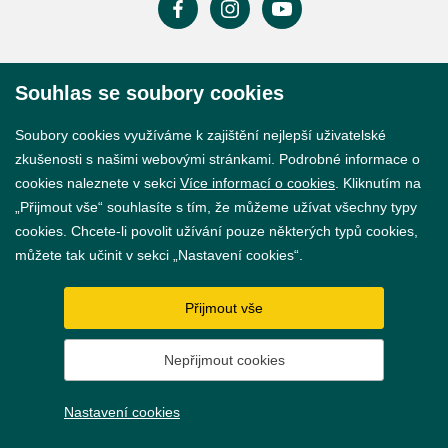
Prohlášení o přístupnosti
Souhlas se soubory cookies
GDPR
Soubory cookies využíváme k zajištění nejlepší uživatelské
Nastavení cookies
zkušenosti s našimi webovými stránkami. Podrobné informace o
cookies naleznete v sekci
Více informací o cookies
. Kliknutím na
Vytvořil
webProgress
„Přijmout vše“ souhlasíte s tím, že můžeme užívat všechny typy
cookies. Chcete-li povolit užívání pouze některých typů cookies,
můžete tak učinit v sekci „Nastavení cookies“.
Přijmout vše
Nepřijmout cookies
Nastavení cookies