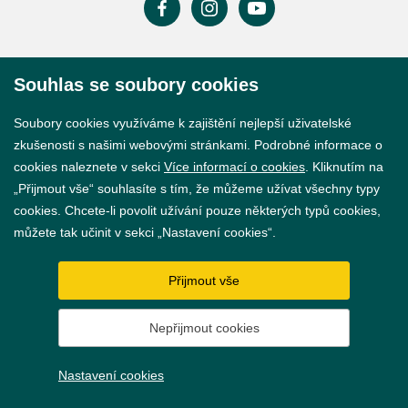
Prohlášení o přístupnosti
Souhlas se soubory cookies
GDPR
Soubory cookies využíváme k zajištění nejlepší uživatelské
Nastavení cookies
zkušenosti s našimi webovými stránkami. Podrobné informace o
cookies naleznete v sekci
Více informací o cookies
. Kliknutím na
Vytvořil
webProgress
„Přijmout vše“ souhlasíte s tím, že můžeme užívat všechny typy
cookies. Chcete-li povolit užívání pouze některých typů cookies,
můžete tak učinit v sekci „Nastavení cookies“.
Přijmout vše
Nepřijmout cookies
Nastavení cookies