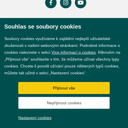
Prohlášení o přístupnosti
Souhlas se soubory cookies
GDPR
Soubory cookies využíváme k zajištění nejlepší uživatelské
Nastavení cookies
zkušenosti s našimi webovými stránkami. Podrobné informace o
cookies naleznete v sekci
Více informací o cookies
. Kliknutím na
Vytvořil
webProgress
„Přijmout vše“ souhlasíte s tím, že můžeme užívat všechny typy
cookies. Chcete-li povolit užívání pouze některých typů cookies,
můžete tak učinit v sekci „Nastavení cookies“.
Přijmout vše
Nepřijmout cookies
Nastavení cookies