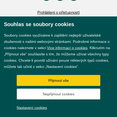
Prohlášení o přístupnosti
GDPR
Souhlas se soubory cookies
Nastavení cookies
Soubory cookies využíváme k zajištění nejlepší uživatelské
zkušenosti s našimi webovými stránkami. Podrobné informace o
Vytvořil
webProgress
cookies naleznete v sekci
Více informací o cookies
. Kliknutím na
„Přijmout vše“ souhlasíte s tím, že můžeme užívat všechny typy
cookies. Chcete-li povolit užívání pouze některých typů cookies,
můžete tak učinit v sekci „Nastavení cookies“.
Přijmout vše
Nepřijmout cookies
Nastavení cookies