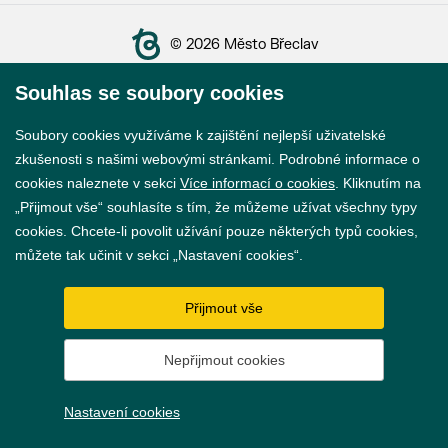
© 2026 Město Břeclav
Souhlas se soubory cookies
Soubory cookies využíváme k zajištění nejlepší uživatelské
zkušenosti s našimi webovými stránkami. Podrobné informace o
Prohlášení o přístupnosti
cookies naleznete v sekci
Více informací o cookies
. Kliknutím na
„Přijmout vše“ souhlasíte s tím, že můžeme užívat všechny typy
GDPR
cookies. Chcete-li povolit užívání pouze některých typů cookies,
Nastavení cookies
můžete tak učinit v sekci „Nastavení cookies“.
Vytvořil
webProgress
Přijmout vše
Nepřijmout cookies
Nastavení cookies