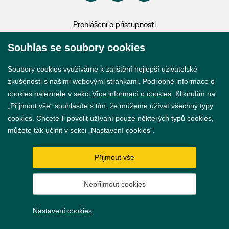
Prohlášení o přístupnosti
GDPR
Souhlas se soubory cookies
Nastavení cookies
Soubory cookies využíváme k zajištění nejlepší uživatelské
zkušenosti s našimi webovými stránkami. Podrobné informace o
Vytvořil
webProgress
cookies naleznete v sekci
Více informací o cookies
. Kliknutím na
„Přijmout vše“ souhlasíte s tím, že můžeme užívat všechny typy
cookies. Chcete-li povolit užívání pouze některých typů cookies,
můžete tak učinit v sekci „Nastavení cookies“.
Přijmout vše
Nepřijmout cookies
Nastavení cookies