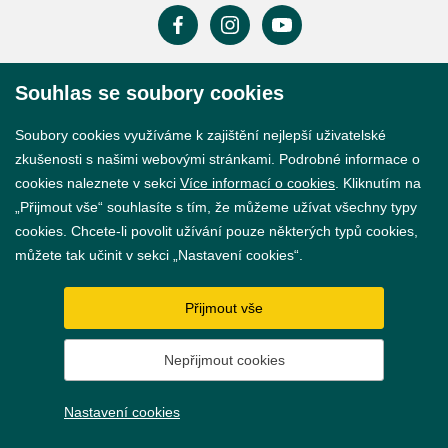
Souhlas se soubory cookies
Prohlášení o přístupnosti
GDPR
Soubory cookies využíváme k zajištění nejlepší uživatelské
zkušenosti s našimi webovými stránkami. Podrobné informace o
Nastavení cookies
cookies naleznete v sekci
Více informací o cookies
. Kliknutím na
„Přijmout vše“ souhlasíte s tím, že můžeme užívat všechny typy
Vytvořil
webProgress
cookies. Chcete-li povolit užívání pouze některých typů cookies,
můžete tak učinit v sekci „Nastavení cookies“.
Přijmout vše
Nepřijmout cookies
Nastavení cookies