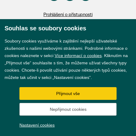
Prohlášení o přístupnosti
GDPR
Souhlas se soubory cookies
Nastavení cookies
Soubory cookies využíváme k zajištění nejlepší uživatelské
zkušenosti s našimi webovými stránkami. Podrobné informace o
Vytvořil
webProgress
cookies naleznete v sekci
Více informací o cookies
. Kliknutím na
„Přijmout vše“ souhlasíte s tím, že můžeme užívat všechny typy
cookies. Chcete-li povolit užívání pouze některých typů cookies,
můžete tak učinit v sekci „Nastavení cookies“.
Přijmout vše
Nepřijmout cookies
Nastavení cookies