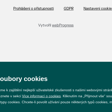
Prohlášení o přístupnosti
GDPR
Nastavení cookie
Vytvořil
webProgress
soubory cookies
me k zajištění nejlepší uživatelské zkušenosti s našimi webovými strá
eznete v sekci
Více informací o cookies
. Kliknutím na „Přijmout vše“ sou
py cookies. Chcete-li povolit užívání pouze některých typů cookies, mů