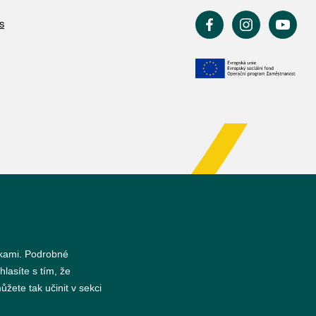
s
nkami. Podrobné
hlasíte s tím, že
žete tak učinit v sekci