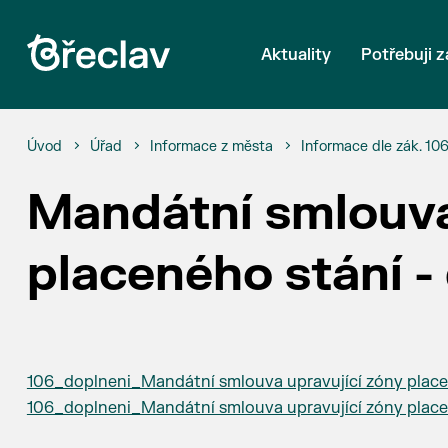
Aktuality
Potřebuji z
Úvod
Úřad
Informace z města
Informace dle zák. 10
Mandátní smlouva
placeného stání -
106_doplneni_Mandátní smlouva upravující zóny plac
106_doplneni_Mandátní smlouva upravující zóny place