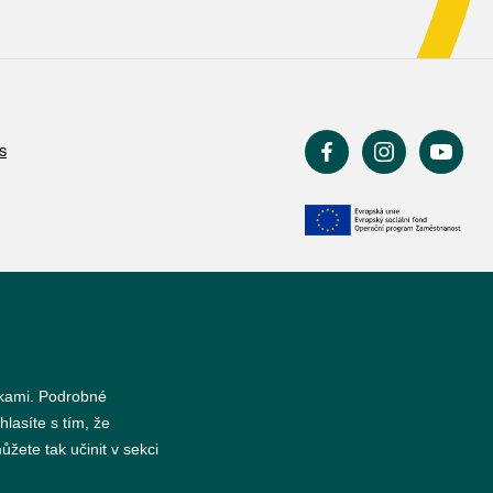
s
nkami. Podrobné
hlasíte s tím, že
žete tak učinit v sekci