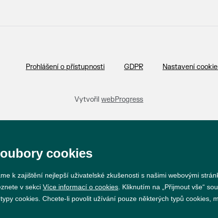
Prohlášení o přístupnosti
GDPR
Nastavení cookie
Vytvořil
webProgress
soubory cookies
me k zajištění nejlepší uživatelské zkušenosti s našimi webovými strá
eznete v sekci
Více informací o cookies
. Kliknutím na „Přijmout vše“ sou
py cookies. Chcete-li povolit užívání pouze některých typů cookies, mů