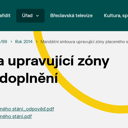
ařídit
Úřad
Břeclavská televize
Kultura, sp
6/99
Rok 2014
Mandátní smlouva upravující zóny placeného st
 upravující zóny
 doplnění
eného stání_odpověď.pdf
ného stání.pdf