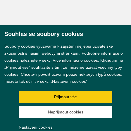
Souhlas se soubory cookies
© 2026 Město Břeclav
Soubory cookies využíváme k zajištění nejlepší uživatelské
zkušenosti s našimi webovými stránkami. Podrobné informace o
cookies naleznete v sekci
Více informací o cookies
. Kliknutím na
„Přijmout vše“ souhlasíte s tím, že můžeme užívat všechny typy
cookies. Chcete-li povolit užívání pouze některých typů cookies,
Prohlášení o přístupnosti
můžete tak učinit v sekci „Nastavení cookies“.
GDPR
Přijmout vše
Nastavení cookies
Nepřijmout cookies
Vytvořil
webProgress
Nastavení cookies