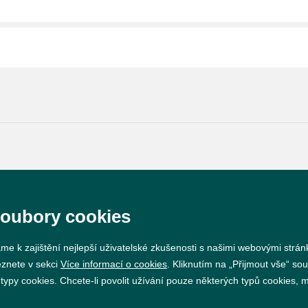
Prohlášení o přístupnosti
GDPR
Nastavení cookie
soubory cookies
Vytvořil
webProgress
me k zajištění nejlepší uživatelské zkušenosti s našimi webovými strá
eznete v sekci
Více informací o cookies
. Kliknutím na „Přijmout vše“ sou
py cookies. Chcete-li povolit užívání pouze některých typů cookies, mů