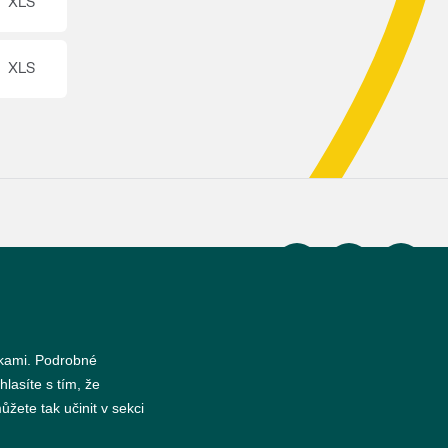
s
nkami. Podrobné
hlasíte s tím, že
žete tak učinit v sekci