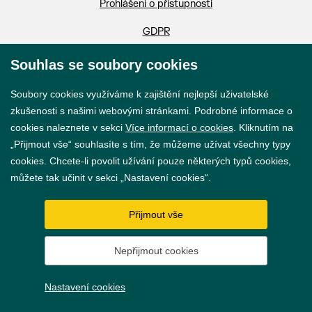
Prohlášení o přístupnosti
GDPR
Nastavení cookies
Souhlas se soubory cookies
Vytvořil
webProgress
Soubory cookies využíváme k zajištění nejlepší uživatelské
zkušenosti s našimi webovými stránkami. Podrobné informace o
cookies naleznete v sekci
Více informací o cookies
. Kliknutím na
„Přijmout vše“ souhlasíte s tím, že můžeme užívat všechny typy
cookies. Chcete-li povolit užívání pouze některých typů cookies,
můžete tak učinit v sekci „Nastavení cookies“.
Přijmout vše
Nepřijmout cookies
Nastavení cookies