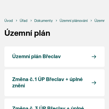
Úvod
Úřad
Dokumenty
Územní plánování
Územní p
Územní plán
Územní plán Břeclav
Změna č. 1 ÚP Břeclav + úplné
znění
Změna č. 3 ÚP Břeclav + úplné