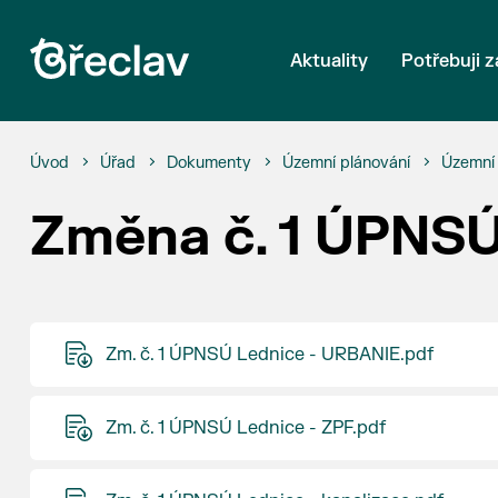
Aktuality
Potřebuji z
Úvod
Úřad
Dokumenty
Územní plánování
Územní 
Změna č. 1 ÚPNSÚ
Zm. č. 1 ÚPNSÚ Lednice - URBANIE.pdf
Zm. č. 1 ÚPNSÚ Lednice - ZPF.pdf