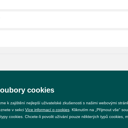
Prohlášení o přístupnosti
GDPR
Nastavení cookie
soubory cookies
Vytvořil
webProgress
me k zajištění nejlepší uživatelské zkušenosti s našimi webovými strá
eznete v sekci
Více informací o cookies
. Kliknutím na „Přijmout vše“ sou
py cookies. Chcete-li povolit užívání pouze některých typů cookies, mů