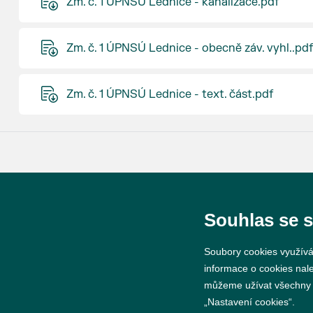
Zm. č. 1 ÚPNSÚ Lednice - kanalizace.pdf
Zm. č. 1 ÚPNSÚ Lednice - obecně záv. vyhl..pdf
Zm. č. 1 ÚPNSÚ Lednice - text. část.pdf
© 2026 Město Břeclav
Souhlas se 
Soubory cookies využívá
informace o cookies nal
můžeme užívat všechny ty
„Nastavení cookies“.