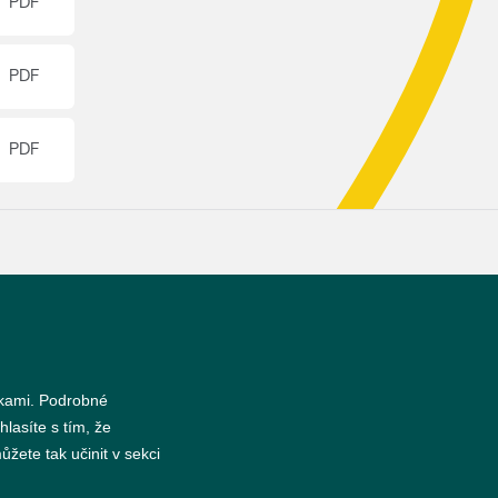
s
nkami. Podrobné
hlasíte s tím, že
žete tak učinit v sekci