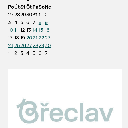
Po
Út
St
Čt
Pá
So
Ne
27
28
29
30
31
1
2
3
4
5
6
7
8
9
10
11
12
13
14
15
16
17
18
19
20
21
22
23
24
25
26
27
28
29
30
1
2
3
4
5
6
7