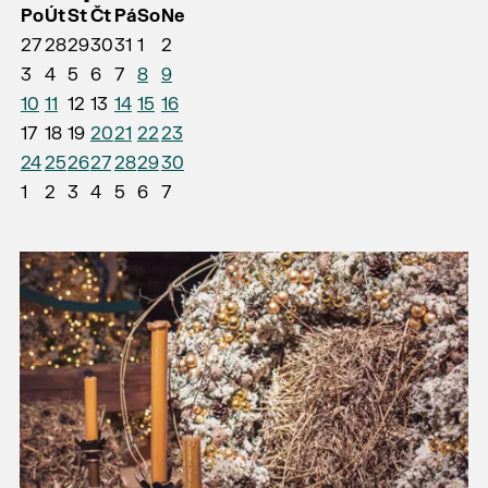
Po
Út
St
Čt
Pá
So
Ne
27
28
29
30
31
1
2
3
4
5
6
7
8
9
10
11
12
13
14
15
16
17
18
19
20
21
22
23
24
25
26
27
28
29
30
1
2
3
4
5
6
7